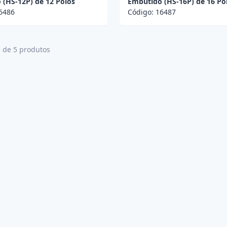
 (HS-12P) de 12 Polos
Embutido (HS-16P) de 16 Po
6486
Código:
16487
5 de 5 produtos