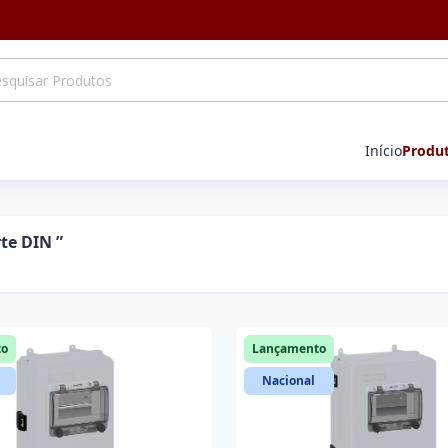
Início
Produ
te DIN ”
to
Lançamento
Nacional