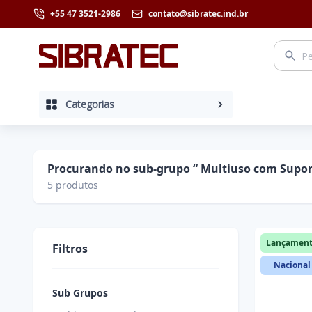
+55 47 3521-2986
contato@sibratec.ind.br
Categorias
Procurando no sub-grupo “ Multiuso com Supor
5
produtos
Lançamen
Filtros
Nacional
Sub Grupos