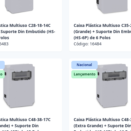
stica Multiuso C28-18-14C
Caixa Plástica Multiuso C35
 Suporte Din Embutido (HS-
(Grande) + Suporte Din Emb
Polos
(HS-6P) de 6 Polos
6483
Código:
16484
Nacional
to
Lançamento
stica Multiuso C48-38-17C
Caixa Plástica Multiuso C48
ande) + Suporte Din
(Extra Grande) + Suporte Di