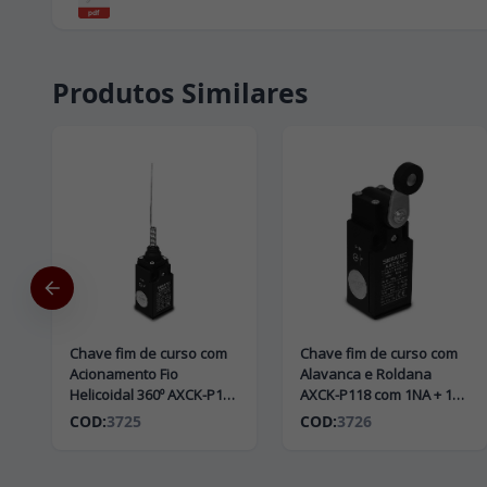
pdf
Produtos Similares
Chave fim de curso com
Chave fim de curso com
Acionamento Fio
Alavanca e Roldana
Helicoidal 360º AXCK-P106
AXCK-P118 com 1NA + 1NF
com 1NA + 1NF e Corpo
e Corpo Plástico
COD:
3725
COD:
3726
Plástico