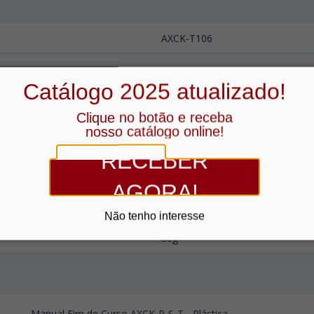
AXCK-T106
Fio Helicoidal 360°
Catálogo 2025 atualizado!
10A
Clique no botão e receba
nosso catálogo online!
250Vca
RECEBER
Parafusos
AGORA!
IP65
Não tenho interesse
80g
Manual Fim de Curso AXCK-P-S-T - Plástica