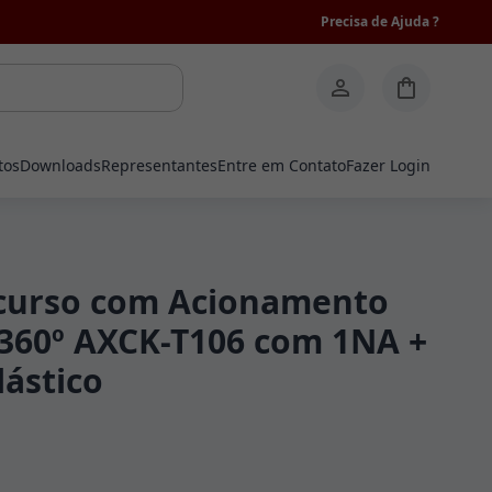
Precisa de Ajuda ?
tos
Downloads
Representantes
Entre em Contato
Fazer Login
 curso com Acionamento
l 360º AXCK-T106 com 1NA +
lástico