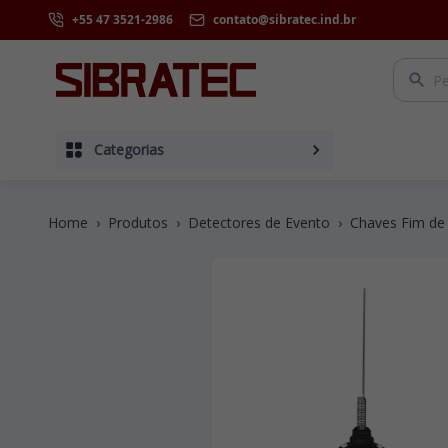
+55 47 3521-2986
contato@sibratec.ind.br
Categorias
Home
›
Produtos
›
Detectores de Evento
›
Chaves Fim de