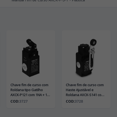
Chave fim de curso com
Chave fim de curso com
Roldana tipo Gatilho
Haste Ajustável e
AXCK-P121 com 1NA + 1NF
Roldana AXCK-S141 com
e Corpo Plástico
1NA + 1NF e Corpo
COD:
3727
COD:
3728
Plástico