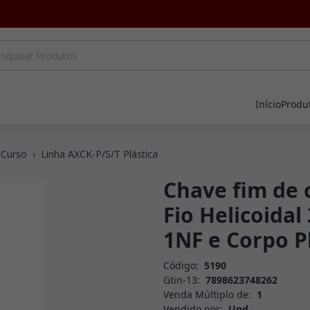
Início
Produ
 Curso
›
Linha AXCK-P/S/T Plástica
Chave fim de
Fio Helicoida
1NF e Corpo P
Código:
5190
Gtin-13:
7898623748262
Venda Múltiplo de:
1
Vendido por:
Und