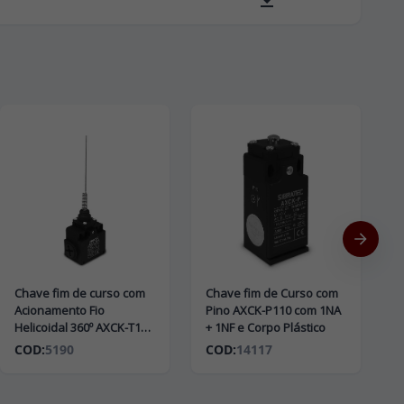
Chave fim de curso com
Chave fim de Curso com
Acionamento Fio
Pino AXCK-P110 com 1NA
Helicoidal 360º AXCK-T106
+ 1NF e Corpo Plástico
com 1NA + 1NF e Corpo
COD:
5190
COD:
14117
Plástico