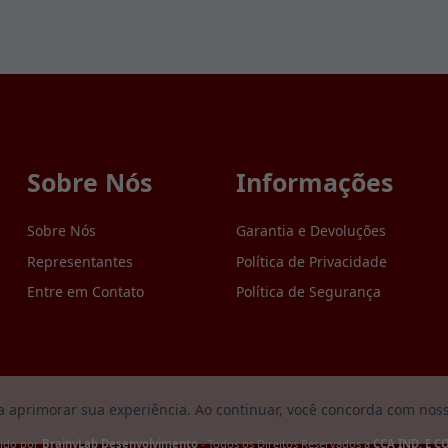
Sobre Nós
Informações
Sobre Nós
Garantia e Devoluções
Representantes
Política de Privacidade
Entre em Contato
Política de Segurança
ara aprimorar sua experiência. Ao continuar, você concorda com nos
vido por
BrainyLab Desenvolvimento
- Todos os Direitos Reservados a
CCA IND. E C