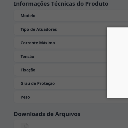
Informações Técnicas do Produto
Modelo
Tipo de Atuadores
Corrente Máxima
Tensão
Fixação
Grau de Proteção
Peso
Downloads de Arquivos