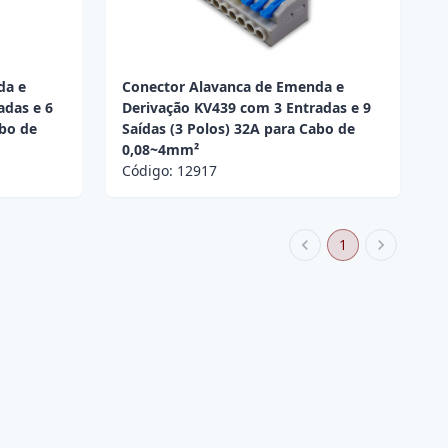
da e
Conector Alavanca de Emenda e
adas e 6
Derivação KV439 com 3 Entradas e 9
abo de
Saídas (3 Polos) 32A para Cabo de
0,08~4mm²
Código:
12917
1