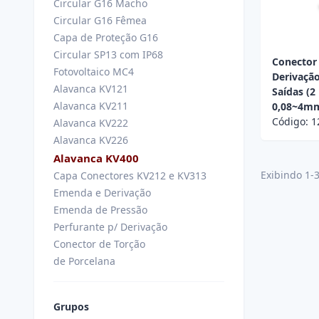
Circular G16 Macho
Circular G16 Fêmea
Capa de Proteção G16
Circular SP13 com IP68
Conector
Fotovoltaico MC4
Derivação
Alavanca KV121
Saídas (2
Alavanca KV211
0,08~4m
Código:
1
Alavanca KV222
Alavanca KV226
Alavanca KV400
Exibindo 1-
Capa Conectores KV212 e KV313
Emenda e Derivação
Emenda de Pressão
Perfurante p/ Derivação
Conector de Torção
de Porcelana
Grupos