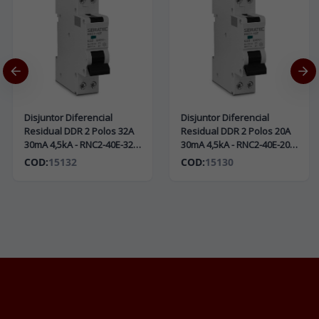
Disjuntor Diferencial
Disjuntor Diferencial
Residual DDR 2 Polos 32A
Residual DDR 2 Polos 20A
30mA 4,5kA - RNC2-40E-32
30mA 4,5kA - RNC2-40E-20
(Disjuntor DIN + DR)
(Disjuntor DIN + DR)
COD:
15132
COD:
15130