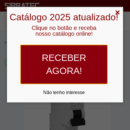
Catálogo 2025 atualizado!
Clique no botão e receba
nosso catálogo online!
Home
›
Produtos
›
Proteção
›
Disjuntor Dif. Residual (DDR)
›
DDR - 2 Polos
RECEBER
Lançamento
AGORA!
Não tenho interesse