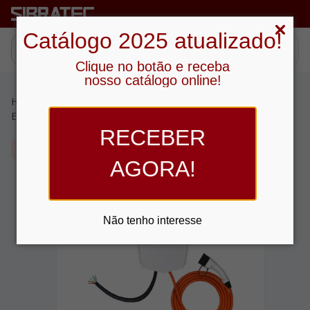
Catálogo 2025 atualizado!
Clique no botão e receba
nosso catálogo online!
Home
›
Produtos
›
Medição e Controle
›
Estação de Recarga Veicular
›
Estação para Rede Trifasica
RECEBER
Campanha Promocional
AGORA!
Não tenho interesse