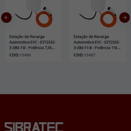
Estação de Recarga
Estação de Recarga
Automotiva EVC - E3T2332-
Automotiva EVC - E3T2332-
3-380-7-B - Potência 7,5kW
3-380-11-B - Potência 11kW
380V Trifásico
380V Trifásico
COD:
13466
COD:
13467