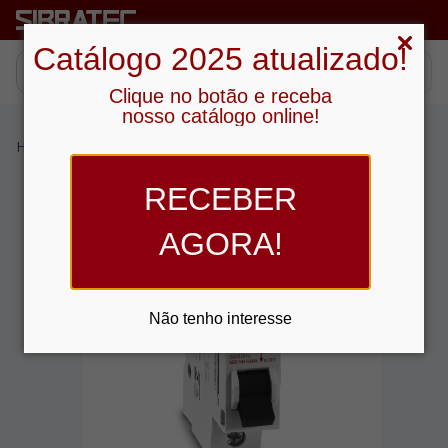
Catálogo 2025 atualizado!
Clique no botão e receba
nosso catálogo online!
Home
›
Produtos
›
Proteção
›
Disjuntor DIN
›
Monopolar
RECEBER
AGORA!
Não tenho interesse