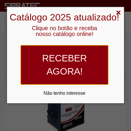
Catálogo 2025 atualizado!
Clique no botão e receba
nosso catálogo online!
Procurando no sub-grupo “ Controlador de
RECEBER
Fator de Potência ”
4
produtos
AGORA!
Em Destaque
Não tenho interesse